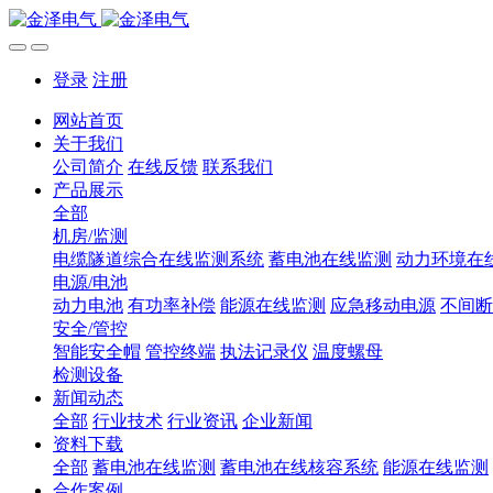
登录
注册
网站首页
关于我们
公司简介
在线反馈
联系我们
产品展示
全部
机房/监测
电缆隧道综合在线监测系统
蓄电池在线监测
动力环境在
电源/电池
动力电池
有功率补偿
能源在线监测
应急移动电源
不间断
安全/管控
智能安全帽
管控终端
执法记录仪
温度螺母
检测设备
新闻动态
全部
行业技术
行业资讯
企业新闻
资料下载
全部
蓄电池在线监测
蓄电池在线核容系统
能源在线监测
合作案例